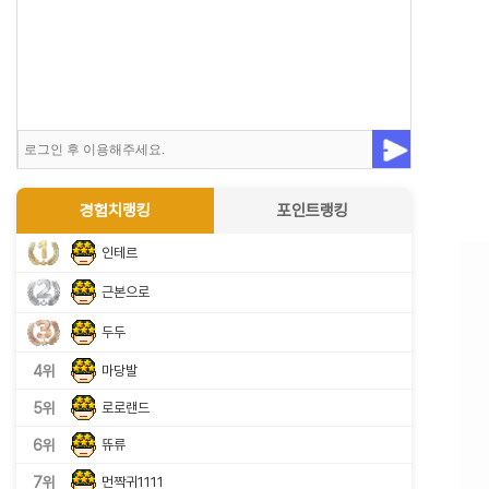
경험치랭킹
포인트랭킹
인테르
근본으로
두두
4위
마당발
5위
로로랜드
6위
뜌류
7위
먼짝귀1111