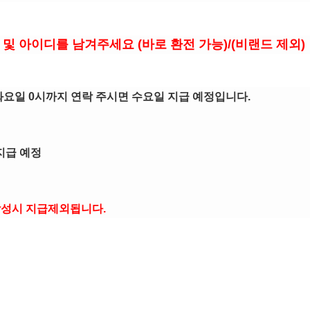
 아이디를 남겨주세요 (바로 환전 가능)/(비랜드 제외)
화요일 0시까지 연락 주시면 수요일 지급 예정입니다.
지급 예정
작성시 지급제외됩니다.