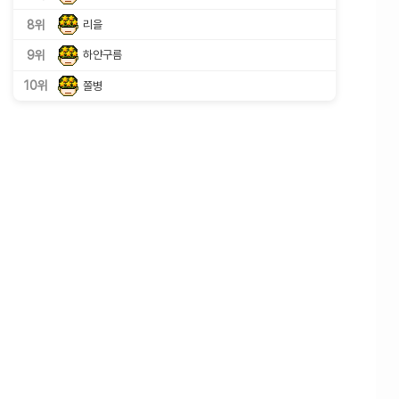
8위
리을
9위
하얀구름
10위
쫄병