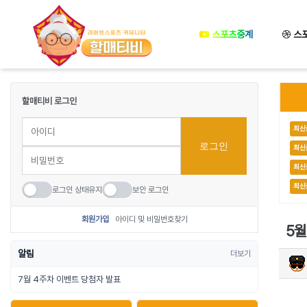
스포츠중계
스
할매티비 로그인
최신
로그인
최신
최신
최신
로그인 상태유지
보안 로그인
회원가입
아이디 및 비밀번호찾기
5월
알림
더보기
7월 4주차 이벤트 당첨자 발표
7월 3주차 이벤트 당첨자 발표