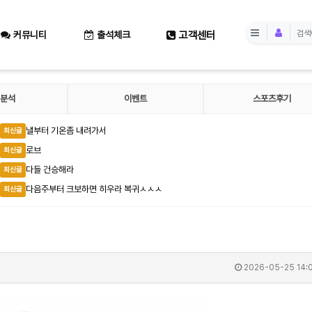
고객센터
커뮤니티
출석체크
분석
이벤트
스포츠후기
낼부터 기온좀 내려가서
최신글
로브
최신글
다들 건승해라
최신글
다음주부터 크보하면 히우라 복귀ㅅㅅㅅ
최신글
2026-05-25 14:0