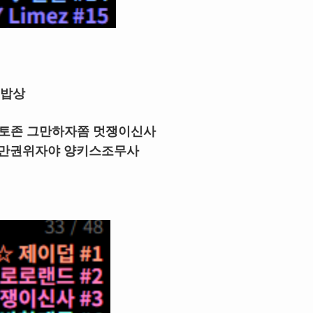
밥상
신토존 그만하자쫌 멋쟁이신사
낭만권위자야 양키스조무사