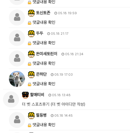
댓글내용 확인
토신토존
05.18 19:59
댓글내용 확인
두두
05.18 21:17
댓글내용 확인
돈미새토린이
05.18 21:24
댓글내용 확인
은하단
05.19 17:03
댓글내용 확인
할매티비
05.18 13:48
더 벳 스포츠후기 (더 벳 아이디만 작성)
릴등병
05.18 14:45
댓글내용 확인