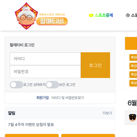
스포츠중계
스
할매티비 로그인
최신
로그인
최신
최신
최신
로그인 상태유지
보안 로그인
회원가입
아이디 및 비밀번호찾기
6월
알림
더보기
7월 4주차 이벤트 당첨자 발표
7월 3주차 이벤트 당첨자 발표