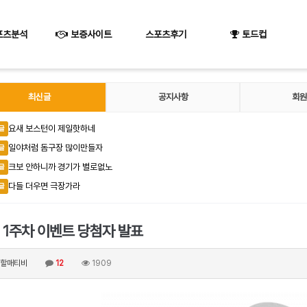
포츠분석
보증사이트
스포츠후기
토드컵
최신글
공지사항
회원
요새 보스턴이 제일핫하네
글
일야처럼 돔구장 많이만들자
글
크보 안하니까 경기가 별로없노
글
다들 더우면 극장가라
글
 1주차 이벤트 당첨자 발표
할매티비
12
1909