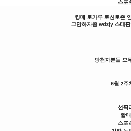
스포
킹매 토가루 토신토존 
그만하자쫌 wdzjy 스테
당첨자분들 모두
6월 2주
선픽
할매
스포