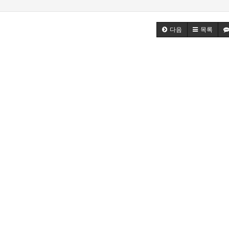
다음
목록