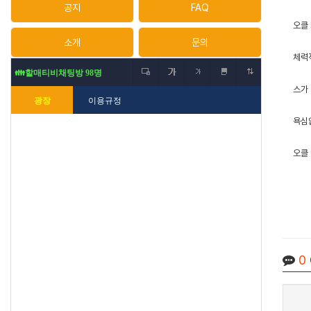
공지
FAQ
7월 2주차 이벤트 당첨자 발표
오클
소개
문의
7월 1주차 이벤트 당첨자 발표
체력
6월 5주차 이벤트 당첨자 발표
스가
6월 4주차 이벤트 당첨자 발표
욕심
포인트 전환 및 상금 지급 변경점 안내
6월 3주차 이벤트 당첨자 발표
오클
스포츠후기 & 할매밥상 이벤트 공지
7월 5주차 이벤트 당첨자 발표
0