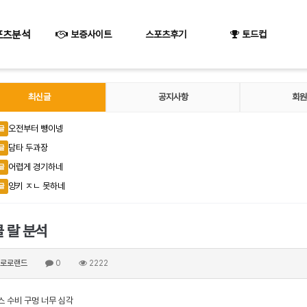
포츠분석
보증사이트
스포츠후기
토드컵
최신글
공지사항
회원
오전부터 뺑이넹
글
담타 두과장
글
어렵게 경기하네
글
양키 ㅈㄴ 못하네
글
 랄 분석
로로랜드
0
2222
스 수비 구멍 너무 심각