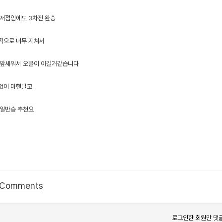
 저점임에도 3차전 완승
적으로 너무 지쳐서
 앞세워서 오클이 이길거같습니다
없이 마핸말고
 일반승 추천요
Comments
로그인한 회원만 댓글