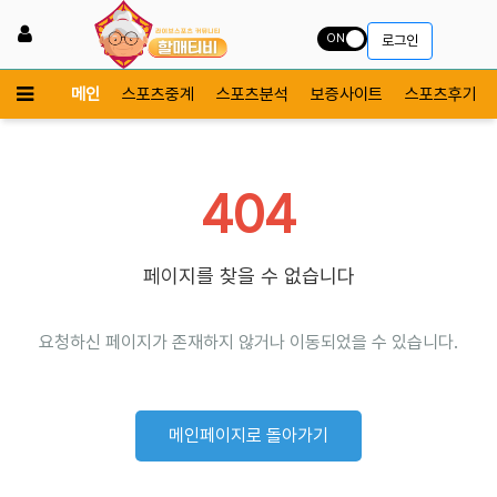
ON
로그인
메인
스포츠중계
스포츠분석
보증사이트
스포츠후기
404
페이지를 찾을 수 없습니다
요청하신 페이지가 존재하지 않거나 이동되었을 수 있습니다.
메인페이지로 돌아가기