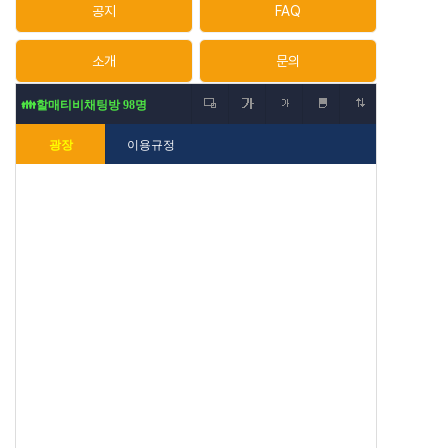
공지
FAQ
7월 2주차 이벤트 당첨자 발표
소개
문의
7월 1주차 이벤트 당첨자 발표
6월 5주차 이벤트 당첨자 발표
6월 4주차 이벤트 당첨자 발표
포인트 전환 및 상금 지급 변경점 안내
6월 3주차 이벤트 당첨자 발표
스포츠후기 & 할매밥상 이벤트 공지
7월 5주차 이벤트 당첨자 발표