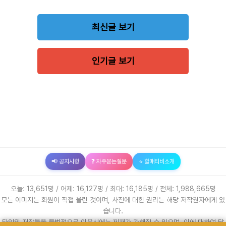
최신글 보기
인기글 보기
📢 공지사항
❓ 자주묻는질문
⭐ 할매티비소개
오늘: 13,651명 / 어제: 16,127명 / 최대: 16,185명 / 전체: 1,988,665명
모든 이미지는 회원이 직접 올린 것이며, 사진에 대한 권리는 해당 저작권자에게 있
습니다.
타인의 저작물을 불법적으로 이용시에는 제재가 가해질 수 있으며, 이에 대하여 당