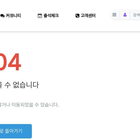
커뮤니티
출석체크
고객센터
04
 수 없습니다
거나 이동되었을 수 있습니다.
로 돌아가기