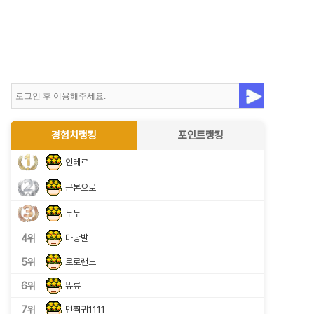
경험치랭킹
포인트랭킹
인테르
근본으로
두두
4위
마당발
5위
로로랜드
6위
뜌류
7위
먼짝귀1111