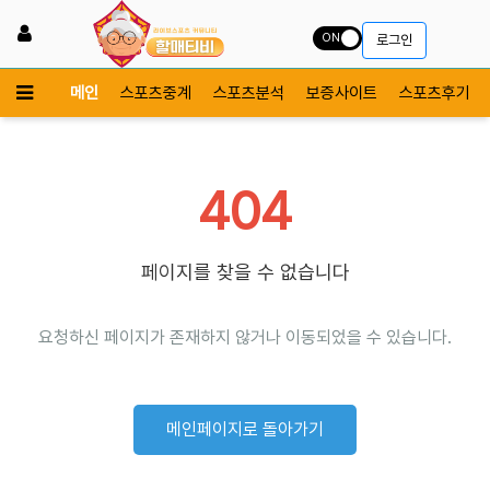
ON
로그인
메인
스포츠중계
스포츠분석
보증사이트
스포츠후기
404
페이지를 찾을 수 없습니다
요청하신 페이지가 존재하지 않거나 이동되었을 수 있습니다.
메인페이지로 돌아가기