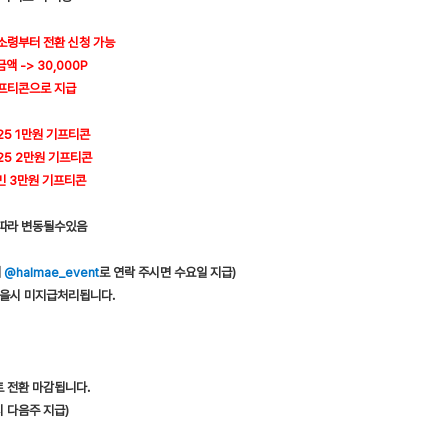
소령부터 전환 신청 가능
액 -> 30,000P
프티콘으로 지급
S25 1만원 기프티콘
S25 2만원 기프티콘
배민 3만원 기프티콘
 따라 변동될수있음
램
@halmae_event
로 연락 주시면 수요일 지급)
을시 미지급처리됩니다.
 전환 마감됩니다.
 다음주 지급)