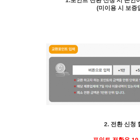
1.포인트 전환 신청 시 본인
(미이용 시 보증
2. 전환 신청
포인트 전환은 10,