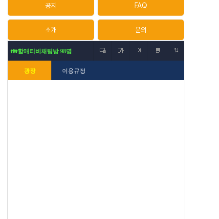
공지
FAQ
7월 2주차 이벤트 당첨자 발표
소개
문의
7월 1주차 이벤트 당첨자 발표
6월 5주차 이벤트 당첨자 발표
6월 4주차 이벤트 당첨자 발표
포인트 전환 및 상금 지급 변경점 안내
6월 3주차 이벤트 당첨자 발표
스포츠후기 & 할매밥상 이벤트 공지
7월 5주차 이벤트 당첨자 발표