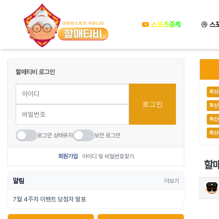
스포츠중계
스
할매티비 로그인
최신
로그인
최신
최신
최신
로그인 상태유지
보안 로그인
회원가입
아이디 및 비밀번호찾기
할매
알림
더보기
7월 4주차 이벤트 당첨자 발표
7월 3주차 이벤트 당첨자 발표